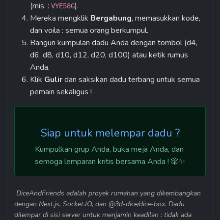
(mis. : 
).
VYE58G
Mereka mengklik 
Bergabung
, memasukkan kode, 
dan voila : semua orang berkumpul.
Bangun kumpulan dadu Anda dengan tombol (d4, 
d6, d8, d10, d12, d20, d100) atau ketik rumus 
Anda.
Klik 
Gulir
 dan saksikan dadu terbang untuk semua 
pemain sekaligus !
Siap untuk melempar dadu ?
Kumpulkan grup Anda, buka meja Anda, dan 
semoga lemparan kritis bersama Anda ! 🎲✨
 DiceAndFriends adalah proyek rumahan yang dikembangkan 
dengan Next.js, Socket.IO, dan @3d-dice/dice-box. Dadu 
dilempar di sisi server untuk menjamin keadilan : tidak ada 