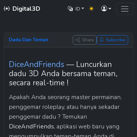
Digital3D
ID
Dadu Dan Teman
Share
Subscribe
DiceAndFriends
 — Luncurkan 
dadu 3D Anda bersama teman, 
secara real-time !
Apakah Anda seorang master permainan, 
penggemar roleplay, atau hanya sekadar 
penggemar dadu ? Temukan 
DiceAndFriends
, aplikasi web baru yang 
mengumpulkan teman-teman Anda di 