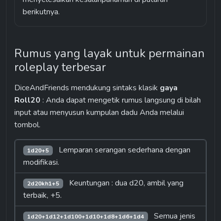
berikutnya.
Rumus yang layak untuk permainan 
roleplay terbesar
DiceAndFriends mendukung sintaks klasik 
gaya 
Roll20
 : Anda dapat mengetik rumus langsung di bilah 
input atau menyusun kumpulan dadu Anda melalui 
tombol.
 Lemparan serangan sederhana dengan 
1d20+5
modifikasi.
 Keuntungan : dua d20, ambil yang 
2d20kh1+5
terbaik, +5.
 Semua jenis 
1d20+1d12+1d100+1d10+1d8+1d6+1d4