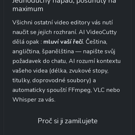
Jednoduchý nápad, posunutý na 
maximum
Všichni ostatní video editory vás nutí 
naučit se 
jejich
 rozhraní. AI VideoCutty 
dělá opak : 
mluví vaší řečí
. Čeština, 
angličtina, španělština — napište svůj 
požadavek do chatu, AI rozumí kontextu 
vašeho videa (délka, zvukové stopy, 
titulky, doprovodné soubory) a 
automaticky spouští FFmpeg, VLC nebo 
Whisper za vás.
Proč si ji zamilujete