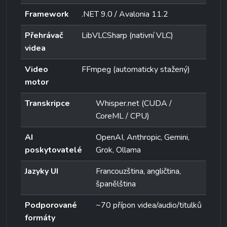
Framework
.NET 9.0 / Avalonia 11.2
Přehrávač 
LibVLCSharp (nativní VLC)
videa
Video 
FFmpeg (automaticky stažený)
motor
Transkripce
Whisper.net (CUDA / 
CoreML / CPU)
AI 
OpenAI, Anthropic, Gemini, 
poskytovatelé
Grok, Ollama
Jazyky UI
Francouzština, angličtina, 
španělština
Podporované 
~70 přípon videa/audio/titulků
formáty