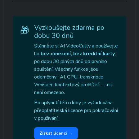
Vyzkoušejte zdarma po 
🎁
dobu 30 dnů
Stáhněte si AI VideoCutty a používejte 
ho 
bez omezení, bez kreditní karty
, 
po dobu 30 plných dnů od prvního 
spuštění. Všechny funkce jsou 
odemčeny : AI, GPU, transkripce 
Whisper, kontextový prohlížeč — nic 
není omezeno.
Po uplynutí této doby je vyžadována 
předplatitelská licence pro pokračování 
v používání :
Získat licenci →