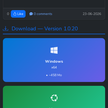
0
0 comments
23-06-2026
Like
Download — Version 1.0.20
Windows
x64
• ~458 Mo