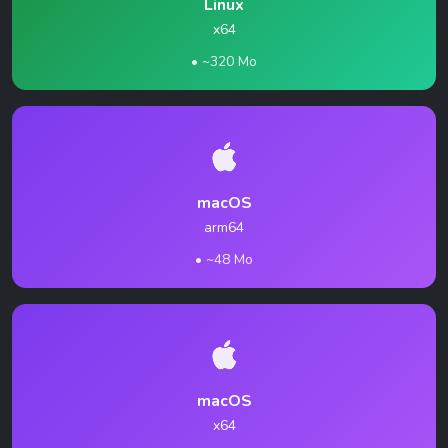
Linux
x64
• ~320 Mo
macOS
arm64
• ~48 Mo
macOS
x64