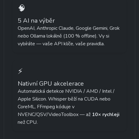
🧠
5 AI na výběr
OpenAI, Anthropic Claude, Google Gemini, Grok 
nebo
 Ollama lokálně (100 % offline). Vy si 
vybíráte — vaše API klíče, vaše pravidla.
⚡
Nativní GPU akcelerace
Automatická detekce NVIDIA / AMD / Intel / 
Apple Silicon. Whisper běží na CUDA nebo 
CoreML, FFmpeg kóduje v 
NVENC/QSV/VideoToolbox — až 
10× rychleji
než CPU.