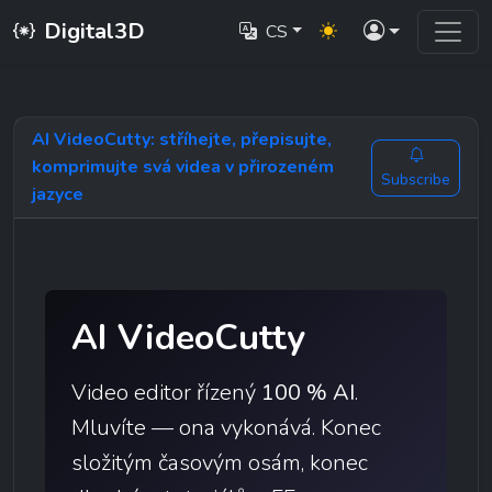
Digital3D
CS
AI VideoCutty: stříhejte, přepisujte,
komprimujte svá videa v přirozeném
Subscribe
jazyce
AI VideoCutty
Video editor řízený 
100 % AI
. 
Mluvíte — ona vykonává. Konec 
složitým časovým osám, konec 