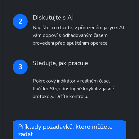
Diskutujte s AI
2
Napište, co chcete, v přirozeném jazyce. AI 
vám odpoví s odhadovaným časem 
provedení před spuštěním operace.
Sledujte, jak pracuje
3
Pokrokový indikátor v reálném čase, 
tlačítko 
Stop
 dostupné kdykoliv, jasné 
protokoly. Držíte kontrolu.
Příklady požadavků, které můžete 
zadat :