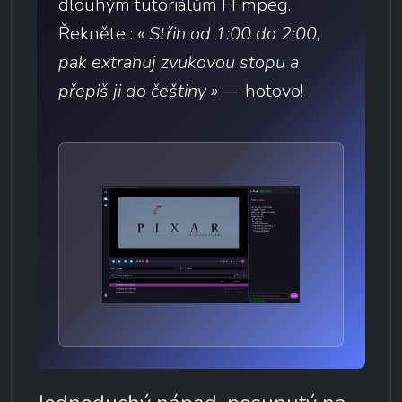
dlouhým tutoriálům FFmpeg. 
Řekněte : 
« Střih od 1:00 do 2:00, 
pak extrahuj zvukovou stopu a 
přepiš ji do češtiny »
 — hotovo!