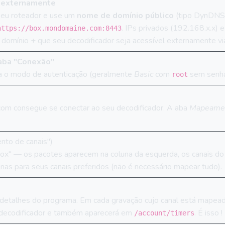
l externamente
seu roteador e use um 
nome de domínio público
 (tipo DynDNS 
. IPs privados (192.168.x.x) e
https://box.mondomaine.com:8443
domínio + que seu decodificador seja acessível externamente via
aba "Conexão"
a o modo de autenticação (geralmente 
Basic
 com 
 sem senha
root
.com consegue se conectar ao seu decodificador. A aba 
Mapeamen
nto de canais")
ox" — os pacotes aparecem na coluna da esquerda, os canais do gu
enas para seus canais preferidos (não é necessário mapear tudo).
 detalhes do programa. Em cada gravação cujo canal está mapead
 decodificador e também aparecerá em 
. É isso !
/account/timers