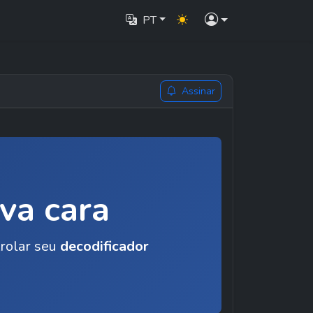
PT
Assinar
va cara
rolar seu 
decodificador 