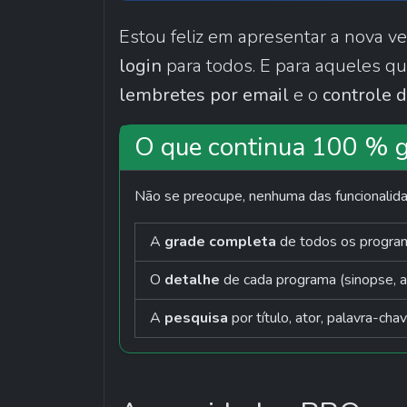
Estou feliz em apresentar a nova ve
login
lembretes por email
 e o 
controle 
O que continua 100 % g
Não se preocupe, nenhuma das funcionalidad
A 
grade completa
 de todos os progra
O 
detalhe
 de cada programa (sinopse, a
A 
pesquisa
 por título, ator, palavra-cha