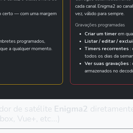
cada canal Enigma2 ao canal
o certo — com uma margem 
vez, válido para sempre.
Gravações programadas
Criar um timer
 em qua
embretes programados, 
Listar / editar / exclui
lique a qualquer momento.
Timers recorrentes
 :
todos os dias da seman
Ver suas gravações
 :
armazenados no decodif
or de satélite 
Enigma2 
diretamente
ox, Vue+, etc...)