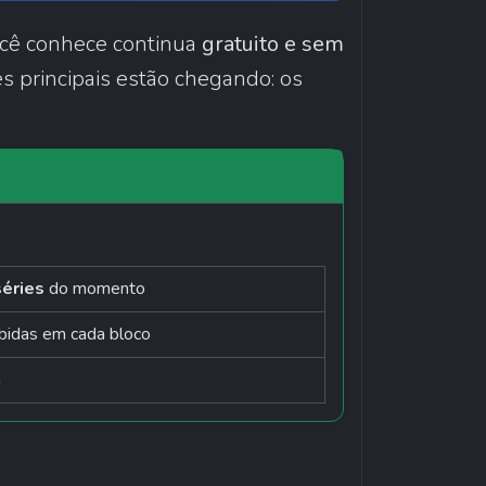
cê conhece continua 
gratuito e sem 
 para todos. E para aqueles que querem ir mais longe, duas novas funcionalidades principais estão chegando: os 
séries
 do momento
ibidas em cada bloco
n