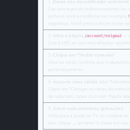
Deixe seu decodificador acessíve
Crie uma regra de redirecionamento em 
porta se você a modificou, por exemplo 
segurança. (Você precisa de um nome de 
Abra a página 
 → 
/account/enigma2
Cole a URL do seu decodificador, escolh
Clique em "Testar conexão"
Uma luz verde confirma que tv.digital3d
automaticamente.
Associe seus canais
 (aba "Mapeame
Clique em "Carregar os canais da minha b
de cada lado, clique 
Associar
. Repita ap
Salve suas primeiras gravações
Volte para a grade de TV ou a página de
sino. Clique → um timer é criado em seu