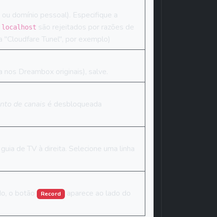
ou domínio pessoal). Especifique a 
 
 são rejeitados por razões de 
localhost
 "Cloudfare Tunel", por exemplo)
 nos Dreambox originais), salve.
to de canais
 é desbloqueada 
ia de TV à direita. Selecione uma linha 
o, o botão 
 aparece ao lado do 
Record