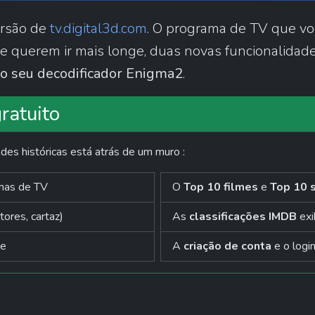
rsão de 
tv.digital3d.com
. O programa de TV que vo
do seu decodificador Enigma2
.
ratuito
es históricas está atrás de um muro :
mas de TV
O 
Top 10 filmes
 e 
Top 10 
tores, cartaz)
As 
classificações IMDB
 ex
ve
A 
criação de conta
 e o logi