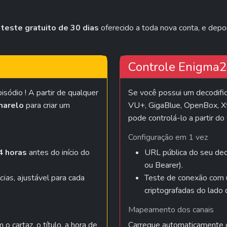
 
teste gratuito de 30 dias
 oferecido a toda nova conta, e depoi
Controle Enigma2
ódio ! A partir de qualquer 
Se você possui um decodifi
marelo
 para criar um 
VU+, GigaBlue, OpenBox, Xt
pode controlá-lo a partir do 
Configuração em 1 vez
4 horas
 antes do início do 
URL pública do seu deco
ou Bearer).
cias
, ajustável para cada 
Teste de conexão com um
criptografadas do lado 
Mapeamento dos canais
 o cartaz, o título, a hora de 
Carregue automaticamente o