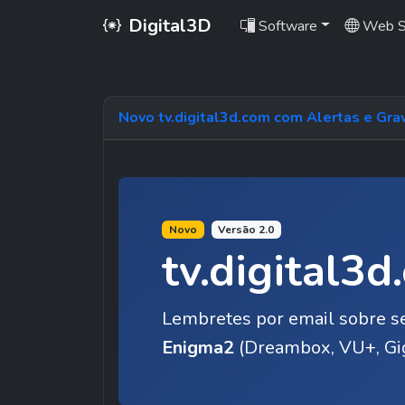
Digital3D
Software
Web S
Novo tv.digital3d.com com Alertas e Gr
Novo
Versão 2.0
tv.digital3
Lembretes por email sobre seu
Enigma2
 (Dreambox, VU+, Gi