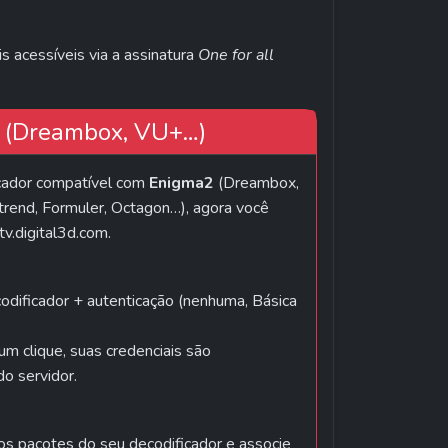
s acessíveis via a assinatura 
One for all
 (Dreambox, VU+…)
cador compatível com 
Enigma2
 (Dreambox, 
rend, Formuler, Octagon…), agora você 
tv.digital3d.com.
dificador + autenticação (nenhuma, Básica 
 clique, suas credenciais são 
do servidor.
s pacotes do seu decodificador e associe 