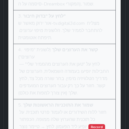
סיסמה על ה-Dreambox המקורי), שמור.
לחץ על "בדוק חיבור"
אור ירוק מאשר ש-tv.digital3d.com מצליח 
להתחבר לממיר שלך. הלשונית 
מיפוי ערוצים
תיפתח אוטומטית.
קשר את הערוצים שלך
 (לשונית "מיפוי 
ערוצים")
לחץ על "טען את הערוצים מהממיר שלי" — 
החבילות יופיעו בעמודה השמאלית, הערוצים של 
מדריך הטלוויזיה מימין. בחר שורה מכל צד, לחץ 
קשר
. חזור על כך רק עבור הערוצים המועדפים 
שלך (אין צורך למפות את כולם).
שמור את התוכניות הראשונות שלך
חזור ללוח השידורים או לעמוד פרטי תוכנית. על 
כל תוכנית שהערוץ שלה ממופה, הכפתור 
 יופיע ליד הפעמון. לחץ → טיימר נוצר 
Record