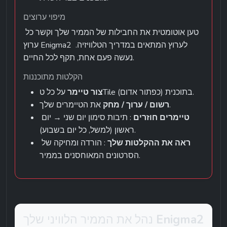
מיפוי ערוצים
טען אוטומטית את החבילות של הממיר שלך וקשר כל 
ערוץ Enigma2 לערוץ המתאים במדריך הטלוויזיה. 
נעשה פעם אחת, תקף לכל החיים.
הקלטות מתוכננות
 על כל טTile בתוכנית (כפתור אדום).
צור טיימר
 את הטיימרים שלך.
רשום / ערוך / מחק
טיימרים חוזרים
 : תיבות סימון יום שני → יום 
ראשון (למשל, כל יום בשבוע).
ראה את ההקלטות שלך
 : הורדה ומחיקה של 
הסרטונים המאוחסנים בממיר.
Enigma2 
נהל את הממיר הלוויני שלך 