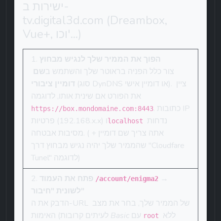
ישירות ב-
tv.digital3d.com (Dreambox, 
Vue+, וכו'...)
הפוך את הממיר שלך לנגיש מבחוץ
צור כלל הפניה בראוטר שלך והשתמש ב
שם 
 (סוג DynDNS או דומיין אישי). ציין 
דומיין ציבורי
את הפורט אם שינית אותו, לדוגמה 
. כתובות IP 
https://box.mondomaine.com:8443
 נדחות 
פרטיות (192.168.x.x) ו
localhost
מסיבות אבטחה. (אתה צריך שם דומיין + 
שהממיר שלך יהיה נגיש מבחוץ דרך "Cloudfare 
Tunel" לדוגמה)
 → 
פתח את העמוד 
/account/enigma2
לשונית "חיבור"
הדבק את ה-URL של הממיר שלך, בחר את מצב 
 ללא 
 עם 
Basic
האימות (לעיתים קרובות 
root