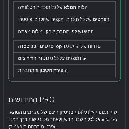
ה
לוח המלא
 של כל תוכניות הטלוויזיה
ה
פרטים
 של כל תוכנית (תקציר, שחקנים, פוסטר)
ה
חיפוש
 לפי כותרת, שחקן, מילות מפתח
Top 10 סדרות
 של הרגע
Top 10 סרטים
 ו
ה
 מוצגים על כל טTile
דירוגים IMDB
ה
ה
יצירת חשבון
 והתחברות
החידושים PRO
שתי תכונות אלו כלולות ב
ניסיון חינם של 30 ימים
 המוצע 
One for all
לכל חשבון חדש, ולאחר מכן נגישות דרך המנוי 
(פרטים בתחתית העמוד).