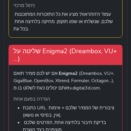
ניהול מרכזי
עמוד ה'התראות' מציג את כל התזכורות המתוכננות 
שלכם, שנשלחו או שפג תוקפן. מחיקה בלחיצה אחת 
בכל עת.
שליטה על Enigma2 (Dreambox, VU+
…)
 (Dreambox, VU+, 
Enigma2
אם יש לכם ממיר תואם 
GigaBlue, OpenBox, Xtrend, Formuler, Octagon…), 
אתם יכולים כעת לשלוט בו מtv.digital3d.com.
הגדרה בפעם אחת
כתובת URL ציבורית של הממיר שלכם + אימות 
(אין, בסיסי או נושא).
בדיקת חיבור בלחיצה אחת, הפרטים שלכם 
מוצפנים בצד השרת.