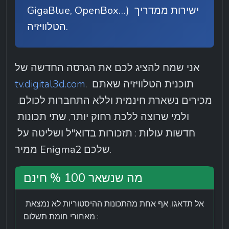
GigaBlue, OpenBox…) ישירות ממדריך 
הטלוויזיה.
אני שמח להציג לכם את הגרסה החדשה של 
. תוכנית הטלוויזיה שאתם 
tv.digital3d.com
מכירים נשארת 
חינמית וללא התחברות
 לכולם. 
ולמי שרוצה ללכת רחוק יותר, שתי תכונות 
חדשות עולות : 
תזכורות בדוא"ל
 ו
שליטה על 
.
ממיר Enigma2 שלכם
מה שנשאר 100 % חינם
אל תדאגו, אף אחת מהתכונות ההיסטוריות לא נמצאת 
מאחורי חומת תשלום :