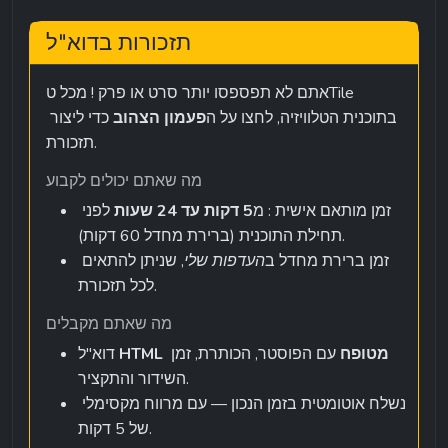
תזכורות בדוא"ל
אתם לא תפספסו יותר סרט או פרק ! מכל טTile 
בתוכנית הטלוויזיה, לחצו על ה
פעמון הצהוב
 כדי ליצור 
תזכורת.
מה שאתם יכולים לקבוע
זמן מותאם אישית : מ
5 דקות עד 24 שעות
 לפני 
תחילת התוכנית (ברירת מחדל 60 דקות).
זמן ברירת מחדל ב
העדפות שלי
, שניתן להתאים 
לכל תזכורת.
מה שאתם מקבלים
HTML מטופח
 עם הפוסטר, הכותרת, זמן 
דוא"ל 
השידור והתקציר.
נשלח אוטומטית בזמן הנכון — עם מרווח מקסימלי 
של 5 דקות.