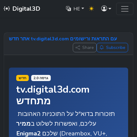
Digital3D
HE
אתר חדש tv.digital3d.com עם התראות ורישומים
Share
Subscribe
גרסה 2.0
חדש
tv.digital3d.com 
מתחדש
תזכורות בדוא"ל על התוכניות האהובות 
עליכם, ואפשרות לשלוט ב
ממיר 
 שלכם (Dreambox, VU+, 
Enigma2