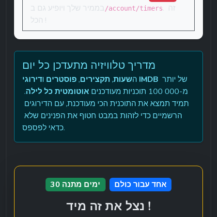
. זה 
בממיר שלך ויופיע גם ב
/account/timers
הכל !
מדריך טלוויזיה מתעדכן כל יום
 של יותר 
דירוגי IMDB
ה
שעות
, 
תקצירים
, 
פוסטרים
 ו
מ-100 000 תוכניות מעודכנים 
אוטומטית כל לילה
. 
תמיד תמצא את התוכנית הכי מעודכנת, עם הדירוגים 
הרשמיים כדי לזהות במבט חטוף את הפנינים שלא 
כדאי לפספס.
אחד עבור כולם
30 ימים מתנה
נצל את זה מיד !